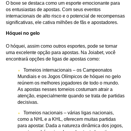
O boxe se destaca como um esporte emocionante para
os entusiastas de apostas. Com seus eventos
internacionais de alto risco e o potencial de recompensas
significativas, ele cativa milhões de fãs e apostadores.
Hóquei no gelo
O hóquei, assim como outros esportes, pode se tornar
uma excelente opção para apostas. Na Joiabet, você
encontrará opções de ligas de apostas como:
Torneios internacionais – os Campeonatos
Mundiais e os Jogos Olímpicos de hóquei no gelo
reúnem os melhores jogadores de todo o mundo.
As apostas nesses torneios costumam atrair a
atenção, especialmente quando se trata de partidas
decisivas.
Torneios nacionais – várias ligas nacionais,
como a NHL e a KHL, oferecem muitas partidas
para apostar. Dada a natureza dinâmica dos jogos,