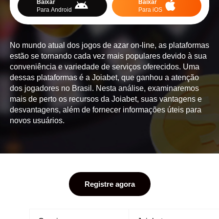
Baixar
Baixar
Para Android
Para iOS
No mundo atual dos jogos de azar on-line, as plataformas
estão se tornando cada vez mais populares devido à sua
conveniência e variedade de serviços oferecidos. Uma
dessas plataformas é a Joiabet, que ganhou a atenção
dos jogadores no Brasil. Nesta análise, examinaremos
mais de perto os recursos da Joiabet, suas vantagens e
desvantagens, além de fornecer informações úteis para
novos usuários.
Registre agora