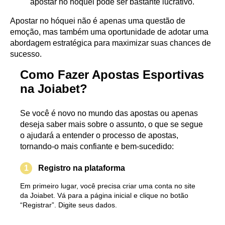
apostar no hóquei pode ser bastante lucrativo.
Apostar no hóquei não é apenas uma questão de
emoção, mas também uma oportunidade de adotar uma
abordagem estratégica para maximizar suas chances de
sucesso.
Como Fazer Apostas Esportivas
na Joiabet?
Se você é novo no mundo das apostas ou apenas
deseja saber mais sobre o assunto, o que se segue
o ajudará a entender o processo de apostas,
tornando-o mais confiante e bem-sucedido:
1
Registro na plataforma
Em primeiro lugar, você precisa criar uma conta no site
da Joiabet. Vá para a página inicial e clique no botão
“Registrar”. Digite seus dados.