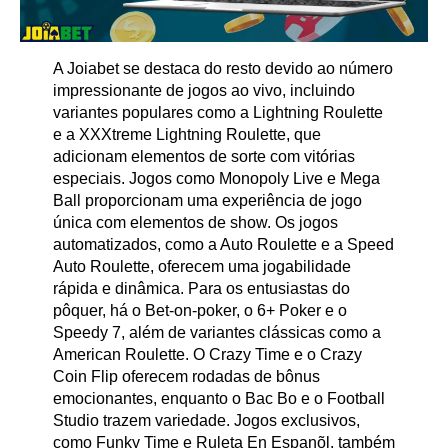
A Joiabet se destaca do resto devido ao número
impressionante de jogos ao vivo, incluindo
variantes populares como a Lightning Roulette
e a XXXtreme Lightning Roulette, que
adicionam elementos de sorte com vitórias
especiais. Jogos como Monopoly Live e Mega
Ball proporcionam uma experiência de jogo
única com elementos de show. Os jogos
automatizados, como a Auto Roulette e a Speed
Auto Roulette, oferecem uma jogabilidade
rápida e dinâmica. Para os entusiastas do
pôquer, há o Bet-on-poker, o 6+ Poker e o
Speedy 7, além de variantes clássicas como a
American Roulette. O Crazy Time e o Crazy
Coin Flip oferecem rodadas de bônus
emocionantes, enquanto o Bac Bo e o Football
Studio trazem variedade. Jogos exclusivos,
como Funky Time e Ruleta En Espanõl, também