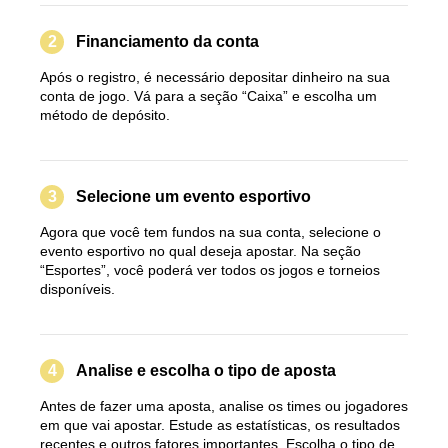
2
Financiamento da conta
Após o registro, é necessário depositar dinheiro na sua
conta de jogo. Vá para a seção “Caixa” e escolha um
método de depósito.
3
Selecione um evento esportivo
Agora que você tem fundos na sua conta, selecione o
evento esportivo no qual deseja apostar. Na seção
“Esportes”, você poderá ver todos os jogos e torneios
disponíveis.
4
Analise e escolha o tipo de aposta
Antes de fazer uma aposta, analise os times ou jogadores
em que vai apostar. Estude as estatísticas, os resultados
recentes e outros fatores importantes. Escolha o tipo de