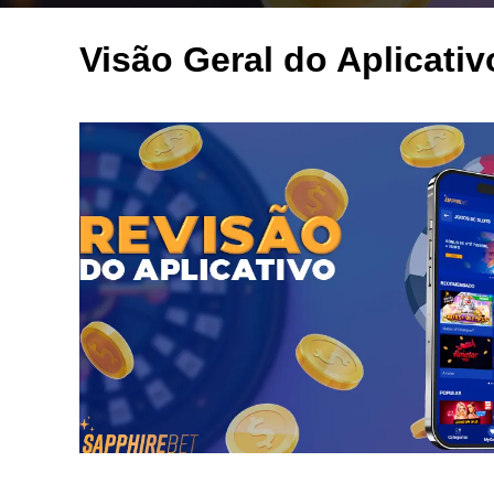
Visão Geral do Aplicati