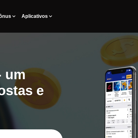
bônus
Aplicativos
- um
ostas e