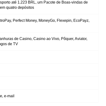
porto até 1.223 BRL, um Pacote de Boas-vindas de
em quatro depósitos
stroPay, Perfect Money, MoneyGo, Flexepin, EcoPayz,
anhuras de Casino, Casino ao Vivo, Pôquer, Aviator,
ogos de TV
e, e-mail