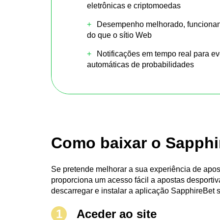
eletrônicas e criptomoedas
Desempenho melhorado, funcionan
do que o sítio Web
Notificações em tempo real para ev
automáticas de probabilidades
Como baixar o Sapphi
Se pretende melhorar a sua experiência de apos
proporciona um acesso fácil a apostas desportiv
descarregar e instalar a aplicação SapphireBet
1
Aceder ao site