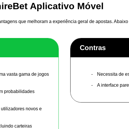
ireBet Aplicativo Móvel
antagens que melhoram a experiência geral de apostas. Abaixo 
Contras
ma vasta gama de jogos
Necessita de e
A interface par
m probabilidades
utilizadores novos e
luindo carteiras