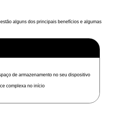
estão alguns dos principais benefícios e algumas
spaço de armazenamento no seu dispositivo
ece complexa no início