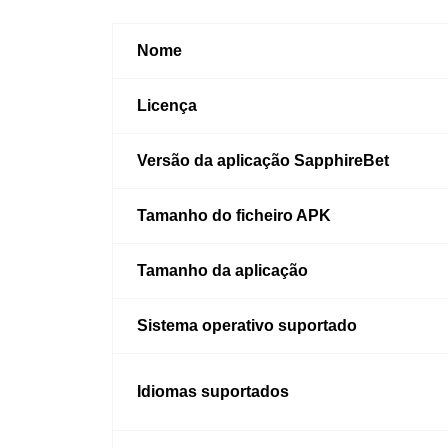
Nome
Licença
Versão da aplicação SapphireBet
Tamanho do ficheiro APK
Tamanho da aplicação
Sistema operativo suportado
Idiomas suportados