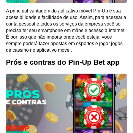
A principal vantagem do aplicativo móvel Pin-Up é sua
acessibilidade e facilidade de uso. Assim, para acessar a
conta pessoal e todos os serviços da empresa você só
precisa ter seu smartphone em mãos e acesso à Internet.
É por isso que não importa onde você esteja, você
sempre poderá fazer apostas em esportes e jogar jogos
de cassino no aplicativo móvel.
Prós e contras do Pin-Up Bet app