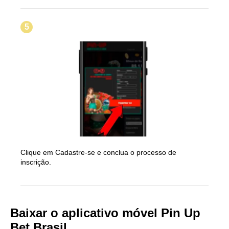
5
Clique em Cadastre-se e conclua o processo de
inscrição.
Baixar o aplicativo móvel Pin Up
Bet Brasil