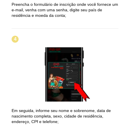
Preencha o formulário de inscrição onde você fornece um
e-mail, venha com uma senha, digite seu país de
residência e moeda da conta;
4
Em seguida, informe seu nome e sobrenome, data de
nascimento completa, sexo, cidade de residência,
endereço, CPf e telefone;