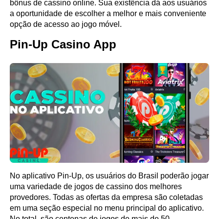
bônus de cassino online. Sua existência dá aos usuários
a oportunidade de escolher a melhor e mais conveniente
opção de acesso ao jogo móvel.
Pin-Up Casino App
No aplicativo Pin-Up, os usuários do Brasil poderão jogar
uma variedade de jogos de cassino dos melhores
provedores. Todas as ofertas da empresa são coletadas
em uma seção especial no menu principal do aplicativo.
No total, são centenas de jogos de mais de 50