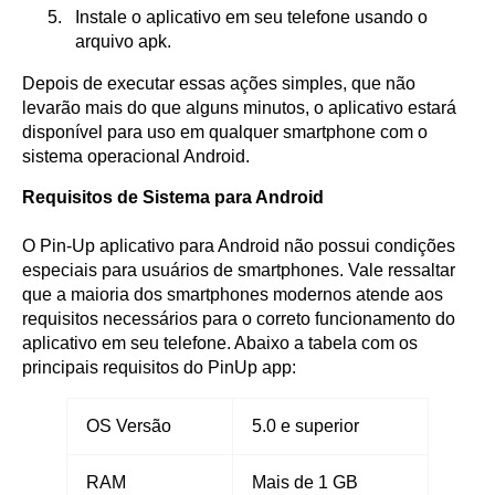
Instale o aplicativo em seu telefone usando o
arquivo apk.
Depois de executar essas ações simples, que não
levarão mais do que alguns minutos, o aplicativo estará
disponível para uso em qualquer smartphone com o
sistema operacional Android.
Requisitos de Sistema para Android
O Pin-Up aplicativo para Android não possui condições
especiais para usuários de smartphones. Vale ressaltar
que a maioria dos smartphones modernos atende aos
requisitos necessários para o correto funcionamento do
aplicativo em seu telefone. Abaixo a tabela com os
principais requisitos do PinUp app:
OS Versão
5.0 e superior
RAM
Mais de 1 GB