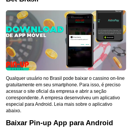
Qualquer usuário no Brasil pode baixar o cassino on-line
gratuitamente em seu smartphone. Para isso, é preciso
acessar o site oficial da empresa e abrir a seção
correspondente. A empresa desenvolveu um aplicativo
especial para Android. Leia mais sobre o aplicativo
abaixo.
Baixar Pin-up App para Android