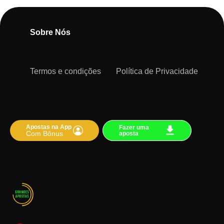
Sobre Nós
Termos e condições
Política de Privacidade
Apostas na App
Fazer uma
Com Bônus
aposta