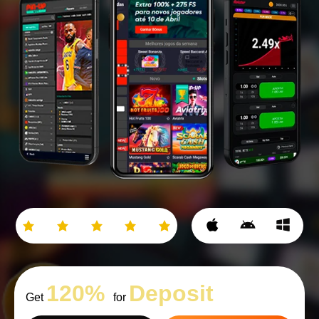
120%
Deposit
Get
for