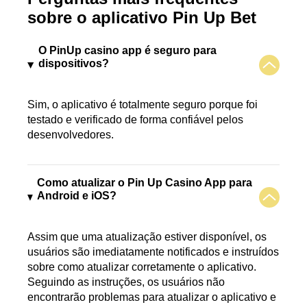
sobre o aplicativo Pin Up Bet
O PinUp casino app é seguro para
dispositivos?
Sim, o aplicativo é totalmente seguro porque foi
testado e verificado de forma confiável pelos
desenvolvedores.
Como atualizar o Pin Up Casino App para
Android e iOS?
Assim que uma atualização estiver disponível, os
usuários são imediatamente notificados e instruídos
sobre como atualizar corretamente o aplicativo.
Seguindo as instruções, os usuários não
encontrarão problemas para atualizar o aplicativo e