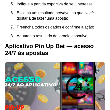
Indique a partida esportiva de seu interesse;
Escolha um resultado provável no qual você
gostaria de fazer uma aposta;
Preencha todos os dados e confirme a ação;
Aguarde o resultado do torneio esportivo.
Aplicativo Pin Up Bet — acesso
24/7 às apostas