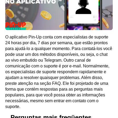
O aplicativo Pin-Up conta com especialistas de suporte
24 horas por dia, 7 dias por semana, que estão prontos
para ajudá-lo a qualquer momento. Para contatá-los você
pode usar um dos métodos disponíveis, ou seja, o chat
ao vivo embutido ou Telegram. Outro canal de
comunicação com o suporte é por e-mail. Normalmente,
os especialistas de suporte respondem rapidamente e
ajudam a resolver quaisquer problemas. Além disso,
preste atenção na seção FAQ. Ele foi projetado de uma
forma que contém respostas para as perguntas mais
populares, para que você possa obter as informações
necessárias, mesmo sem entrar em contato com o
suporte.
Perguntas mais freqüentes