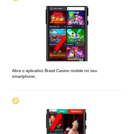
Abra o aplicativo Brasil Casino mobile no seu
smartphone;
2