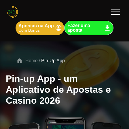
Fazer uma
Apostas na App
aposta
Com Bônus
Home
Pin-Up App
Pin-up App - um
Aplicativo de Apostas e
Casino 2026