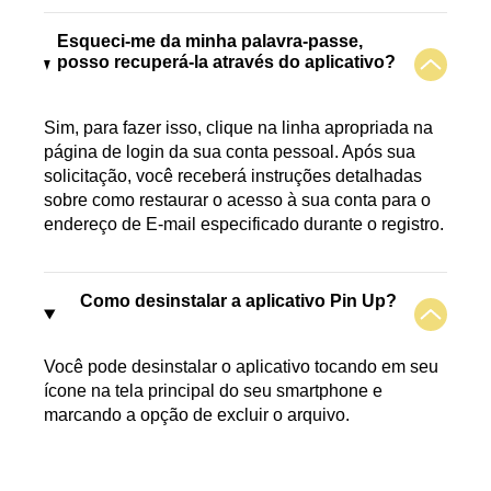
Esqueci-me da minha palavra-passe,
posso recuperá-la através do aplicativo?
Sim, para fazer isso, clique na linha apropriada na
página de login da sua conta pessoal. Após sua
solicitação, você receberá instruções detalhadas
sobre como restaurar o acesso à sua conta para o
endereço de E-mail especificado durante o registro.
Como desinstalar a aplicativo Pin Up?
Você pode desinstalar o aplicativo tocando em seu
ícone na tela principal do seu smartphone e
marcando a opção de excluir o arquivo.